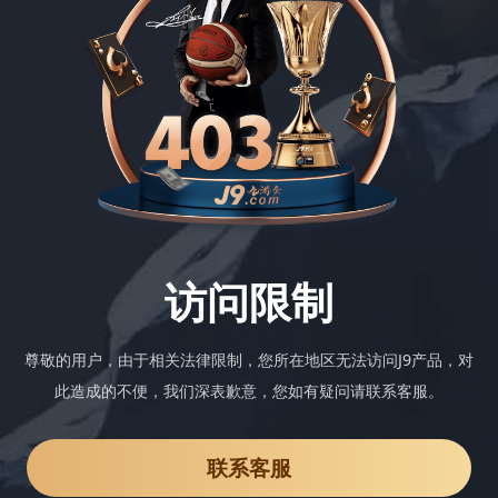
访问限制
尊敬的用户，由于相关法律限制，您所在地区无法访问J9产品，对
此造成的不便，我们深表歉意，您如有疑问请联系客服。
联系客服